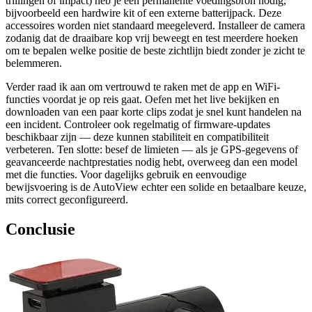
trillingen of impact) heb je een permanente voedingsbron nodig,
bijvoorbeeld een hardwire kit of een externe batterijpack. Deze
accessoires worden niet standaard meegeleverd. Installeer de camera
zodanig dat de draaibare kop vrij beweegt en test meerdere hoeken
om te bepalen welke positie de beste zichtlijn biedt zonder je zicht te
belemmeren.
Verder raad ik aan om vertrouwd te raken met de app en WiFi-
functies voordat je op reis gaat. Oefen met het live bekijken en
downloaden van een paar korte clips zodat je snel kunt handelen na
een incident. Controleer ook regelmatig of firmware-updates
beschikbaar zijn — deze kunnen stabiliteit en compatibiliteit
verbeteren. Ten slotte: besef de limieten — als je GPS-gegevens of
geavanceerde nachtprestaties nodig hebt, overweeg dan een model
met die functies. Voor dagelijks gebruik en eenvoudige
bewijsvoering is de AutoView echter een solide en betaalbare keuze,
mits correct geconfigureerd.
Conclusie