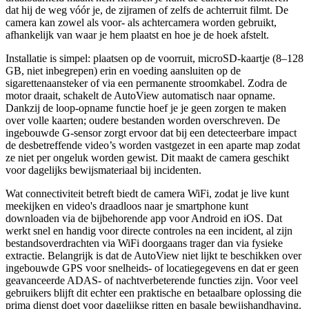
dat hij de weg vóór je, de zijramen of zelfs de achterruit filmt. De
camera kan zowel als voor- als achtercamera worden gebruikt,
afhankelijk van waar je hem plaatst en hoe je de hoek afstelt.
Installatie is simpel: plaatsen op de voorruit, microSD-kaartje (8–128
GB, niet inbegrepen) erin en voeding aansluiten op de
sigarettenaansteker of via een permanente stroomkabel. Zodra de
motor draait, schakelt de AutoView automatisch naar opname.
Dankzij de loop-opname functie hoef je je geen zorgen te maken
over volle kaarten; oudere bestanden worden overschreven. De
ingebouwde G-sensor zorgt ervoor dat bij een detecteerbare impact
de desbetreffende video’s worden vastgezet in een aparte map zodat
ze niet per ongeluk worden gewist. Dit maakt de camera geschikt
voor dagelijks bewijsmateriaal bij incidenten.
Wat connectiviteit betreft biedt de camera WiFi, zodat je live kunt
meekijken en video's draadloos naar je smartphone kunt
downloaden via de bijbehorende app voor Android en iOS. Dat
werkt snel en handig voor directe controles na een incident, al zijn
bestandsoverdrachten via WiFi doorgaans trager dan via fysieke
extractie. Belangrijk is dat de AutoView niet lijkt te beschikken over
ingebouwde GPS voor snelheids- of locatiegegevens en dat er geen
geavanceerde ADAS- of nachtverbeterende functies zijn. Voor veel
gebruikers blijft dit echter een praktische en betaalbare oplossing die
prima dienst doet voor dagelijkse ritten en basale bewijshandhaving.