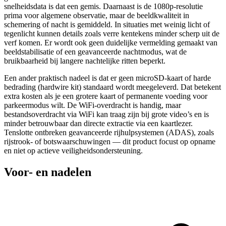
snelheidsdata is dat een gemis. Daarnaast is de 1080p-resolutie
prima voor algemene observatie, maar de beeldkwaliteit in
schemering of nacht is gemiddeld. In situaties met weinig licht of
tegenlicht kunnen details zoals verre kentekens minder scherp uit de
verf komen. Er wordt ook geen duidelijke vermelding gemaakt van
beeldstabilisatie of een geavanceerde nachtmodus, wat de
bruikbaarheid bij langere nachtelijke ritten beperkt.
Een ander praktisch nadeel is dat er geen microSD-kaart of harde
bedrading (hardwire kit) standaard wordt meegeleverd. Dat betekent
extra kosten als je een grotere kaart of permanente voeding voor
parkeermodus wilt. De WiFi-overdracht is handig, maar
bestandsoverdracht via WiFi kan traag zijn bij grote video’s en is
minder betrouwbaar dan directe extractie via een kaartlezer.
Tenslotte ontbreken geavanceerde rijhulpsystemen (ADAS), zoals
rijstrook- of botswaarschuwingen — dit product focust op opname
en niet op actieve veiligheidsondersteuning.
Voor- en nadelen