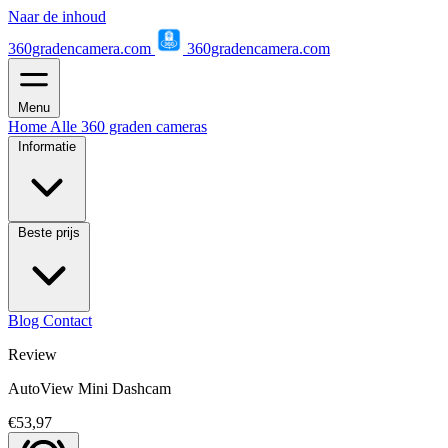
Naar de inhoud
360gradencamera.com
360gradencamera.com
Menu
Home
Alle 360 graden cameras
Informatie
Beste prijs
Blog
Contact
Review
AutoView Mini Dashcam
€53,97