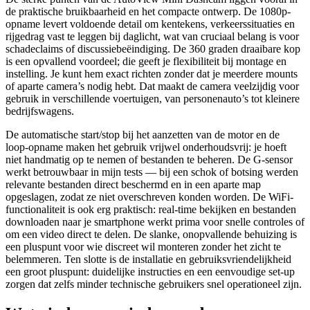
de praktische bruikbaarheid en het compacte ontwerp. De 1080p-
opname levert voldoende detail om kentekens, verkeerssituaties en
rijgedrag vast te leggen bij daglicht, wat van cruciaal belang is voor
schadeclaims of discussiebeëindiging. De 360 graden draaibare kop
is een opvallend voordeel; die geeft je flexibiliteit bij montage en
instelling. Je kunt hem exact richten zonder dat je meerdere mounts
of aparte camera’s nodig hebt. Dat maakt de camera veelzijdig voor
gebruik in verschillende voertuigen, van personenauto’s tot kleinere
bedrijfswagens.
De automatische start/stop bij het aanzetten van de motor en de
loop-opname maken het gebruik vrijwel onderhoudsvrij: je hoeft
niet handmatig op te nemen of bestanden te beheren. De G-sensor
werkt betrouwbaar in mijn tests — bij een schok of botsing werden
relevante bestanden direct beschermd en in een aparte map
opgeslagen, zodat ze niet overschreven konden worden. De WiFi-
functionaliteit is ook erg praktisch: real-time bekijken en bestanden
downloaden naar je smartphone werkt prima voor snelle controles of
om een video direct te delen. De slanke, onopvallende behuizing is
een pluspunt voor wie discreet wil monteren zonder het zicht te
belemmeren. Ten slotte is de installatie en gebruiksvriendelijkheid
een groot pluspunt: duidelijke instructies en een eenvoudige set-up
zorgen dat zelfs minder technische gebruikers snel operationeel zijn.