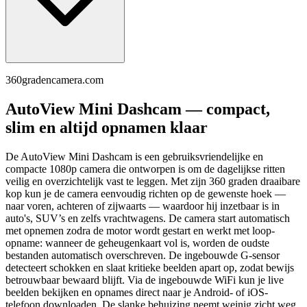
360gradencamera.com
AutoView Mini Dashcam — compact,
slim en altijd opnamen klaar
De AutoView Mini Dashcam is een gebruiksvriendelijke en
compacte 1080p camera die ontworpen is om de dagelijkse ritten
veilig en overzichtelijk vast te leggen. Met zijn 360 graden draaibare
kop kun je de camera eenvoudig richten op de gewenste hoek —
naar voren, achteren of zijwaarts — waardoor hij inzetbaar is in
auto's, SUV’s en zelfs vrachtwagens. De camera start automatisch
met opnemen zodra de motor wordt gestart en werkt met loop-
opname: wanneer de geheugenkaart vol is, worden de oudste
bestanden automatisch overschreven. De ingebouwde G-sensor
detecteert schokken en slaat kritieke beelden apart op, zodat bewijs
betrouwbaar bewaard blijft. Via de ingebouwde WiFi kun je live
beelden bekijken en opnames direct naar je Android- of iOS-
telefoon downloaden. De slanke behuizing neemt weinig zicht weg