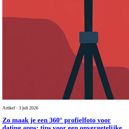
Artikel · 3 juli 2026
Zo maak je een 360° profielfoto voor
dating apps: tips voor een onvergetelijke