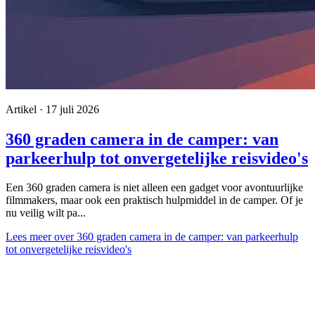
Artikel · 17 juli 2026
360 graden camera in de camper: van
parkeerhulp tot onvergetelijke reisvideo's
Een 360 graden camera is niet alleen een gadget voor avontuurlijke
filmmakers, maar ook een praktisch hulpmiddel in de camper. Of je
nu veilig wilt pa...
Lees meer
over 360 graden camera in de camper: van parkeerhulp
tot onvergetelijke reisvideo's