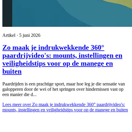
Artikel · 5 juni 2026
Zo maak je indrukwekkende 360°
paardrijvideo's: mounts, instellingen en
veiligheidstips voor op de manege en
buiten
Paardrijden is een prachtige sport, maar hoe leg je die sensatie van
galopperen door de wei of het springen over hindernissen vast op
een manier die d...
Lees meer
over Zo maak je indrukwekkende 360° paardrijvideo's:
mounts, instellingen en veiligheidstips voor op de manege en buiten