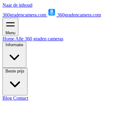
Naar de inhoud
360gradencamera.com
360gradencamera.com
Menu
Home
Alle 360 graden cameras
Informatie
Beste prijs
Blog
Contact